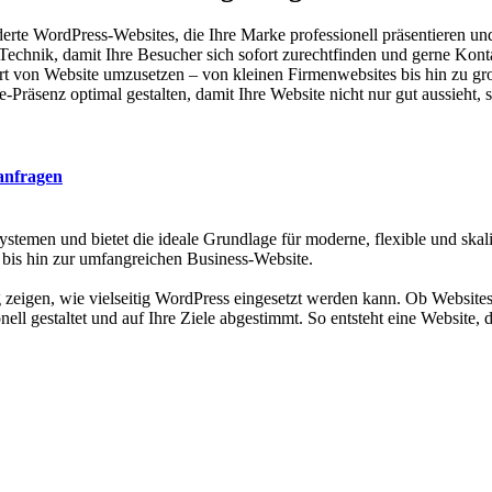
derte WordPress-Websites, die Ihre Marke professionell präsentieren un
Technik, damit Ihre Besucher sich sofort zurechtfinden und gerne Kon
 Art von Website umzusetzen – von kleinen Firmenwebsites bis hin zu 
räsenz optimal gestalten, damit Ihre Website nicht nur gut aussieht, 
 anfragen
men und bietet die ideale Grundlage für moderne, flexible und skalier
e bis hin zur umfangreichen Business-Website.
gen, wie vielseitig WordPress eingesetzt werden kann. Ob Websites f
ell gestaltet und auf Ihre Ziele abgestimmt. So entsteht eine Website, d